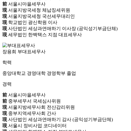
前
서울시마을세무사
現
서울지방국세청 체납징세위원
現
서울지방국세청 국선세무대리인
現
학교법인 광신학원 이사
現
사단법인 세상과연애하기 이사장 (공익성기부금단체)
現
세무법인 한백택스 지점 대표세무사
장용희 부대표세무사
학력
중앙대학교 경영대학 경영학부 졸업
경력
前
서울시마을세무사
前
중부세무서 국세심사위원
現
서울지방세무사회 전산감리위원
現
중부지역세무사회 간사
現
사단법인 세상과연애하기 감사 (공익성기부금단체)
現
서울시 정비사업 코디네이터