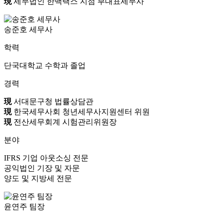
現
세무법인 한백택스 지점 부대표세무사
송준호 세무사
학력
단국대학교 수학과 졸업
경력
現
서대문구청 법률상담관
現
한국세무사회 청년세무사지원센터 위원
現
전산세무회계 시험관리위원장
분야
IFRS 기업 아웃소싱 전문
공익법인 기장 및 자문
양도 및 지방세 전문
윤연주 팀장